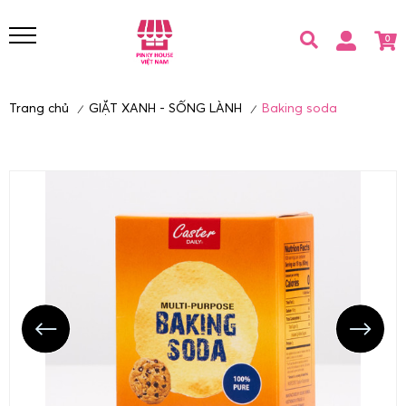
0
Trang chủ
GIẶT XANH - SỐNG LÀNH
Baking soda
/
/